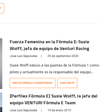
F
Fuerza Femenina en la Fórmula E: Susie
Wolff, jefa de equipo de Venturi Racing
Jose Luis Sepulveda
|
29 de septiembre 2020
Susie Wolff estuvo a las puertas de la Fórmula 1 como
piloto y actualmente es la responsable del equipo
ROKiT Venturi Racing de la ABB FIA Fórmula E. Wolff
ABB FIA FORMULA E CHAMPIONSHIP
SUSIE WOLFF
cuenta con una extensa trayectoria dentro del deporte
motor, habiendo competido en la Fórmula Renault, la
[Perfiles Fórmula E] Susie Wolff, la jefa del
Fórmula 3 Británica y el Campeonato Alemán de Autos
equipo VENTURI Fórmula E Team
de […]
Jose Luis Sepulveda
|
19 de enero 2019