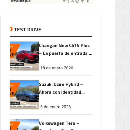
TEST DRIVE
Changan New CS15 Plus
– La puerta de entrada a
la familia Changan
18 de enero 2026
Suzuki Dzire Hybrid –
Ahora con identidad
propia y mayor
8 de enero 2026
rendimiento
Volkswagen Tera –