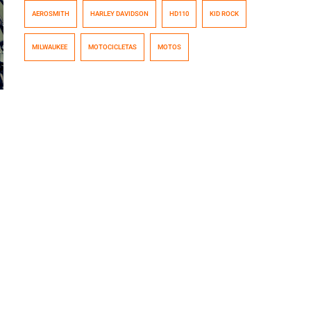
Harley-Davidson con toda la gran tradición que tienen
AEROSMITH
HARLEY DAVIDSON
HD110
KID ROCK
en el universo de las motocicletas. Es por ello que están
organizando una celebración a todo rock con
MILWAUKEE
MOTOCICLETAS
MOTOS
superestrellas de la talla de Aerosmith y Kid Rock para
el último fin […]