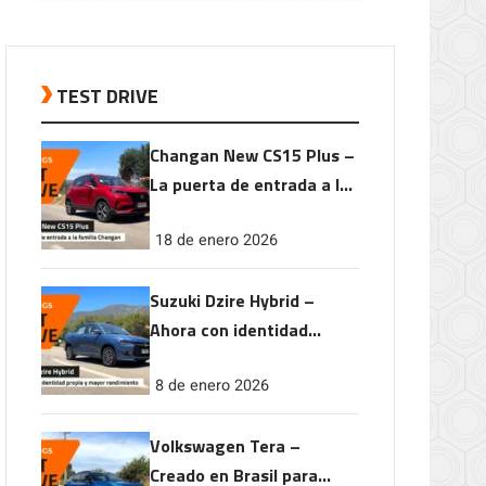
TEST DRIVE
Changan New CS15 Plus –
La puerta de entrada a la
familia Changan
18 de enero 2026
Suzuki Dzire Hybrid –
Ahora con identidad
propia y mayor
8 de enero 2026
rendimiento
Volkswagen Tera –
Creado en Brasil para