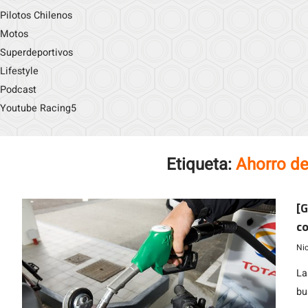
Pilotos Chilenos
Motos
Superdeportivos
Lifestyle
Podcast
Youtube Racing5
Etiqueta:
Ahorro d
[G
c
Ni
La
bu