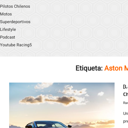
Pilotos Chilenos
Motos
Superdeportivos
Lifestyle
Podcast
Youtube Racing5
Etiqueta:
Aston 
[L
Ch
in
Ra
Un
pr