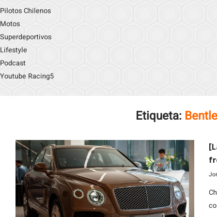
Pilotos Chilenos
Motos
Superdeportivos
Lifestyle
Podcast
Youtube Racing5
Etiqueta:
Bentle
[L
f
Jo
Ch
co