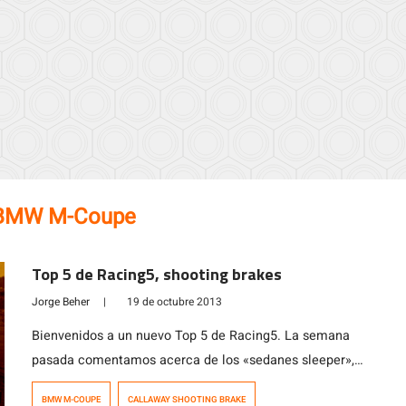
BMW M-Coupe
Top 5 de Racing5, shooting brakes
Jorge Beher
|
19 de octubre 2013
Bienvenidos a un nuevo Top 5 de Racing5. La semana
pasada comentamos acerca de los «sedanes sleeper»,
esos lobos con piel de oveja, con los que podrás llegar a
BMW M-COUPE
CALLAWAY SHOOTING BRAKE