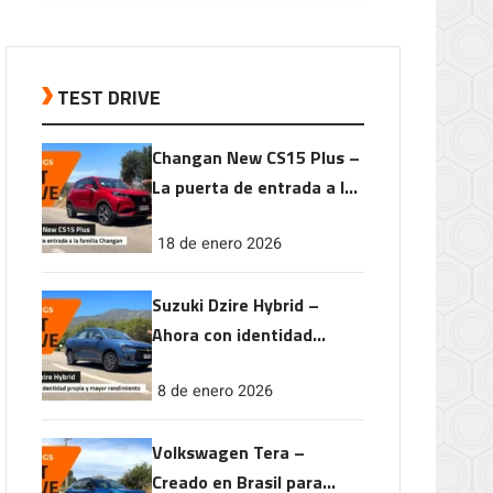
TEST DRIVE
Changan New CS15 Plus –
La puerta de entrada a la
familia Changan
18 de enero 2026
Suzuki Dzire Hybrid –
Ahora con identidad
propia y mayor
8 de enero 2026
rendimiento
Volkswagen Tera –
Creado en Brasil para