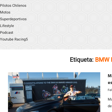
Pilotos Chilenos
Motos
Superdeportivos
Lifestyle
Podcast
Youtube Racing5
Etiqueta:
BMW 
Ma
es
m
Fe
Ma
de