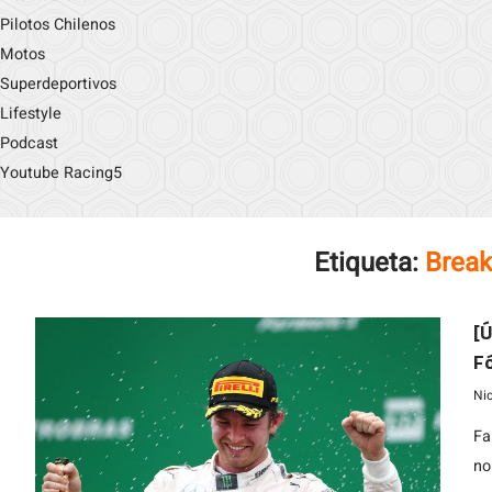
Pilotos Chilenos
Motos
Superdeportivos
Lifestyle
Podcast
Youtube Racing5
Etiqueta:
Break
[Ú
F
Ni
Fa
no