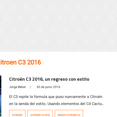
itroen C3 2016
Citroën C3 2016, un regreso con estilo
Jorge Beher
|
30 de junio 2016
El C3 repite la formula que puso nuevamente a Citroën
en la senda del estilo. Usando elementos del C4 Cactus,
el compacto francés aspira a mucho más de lo que
CITROEN
CITROEN C3 2016
NUEVO CITROEN C3