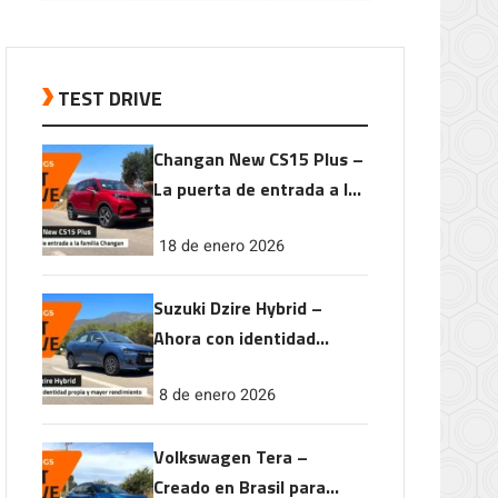
TEST DRIVE
Changan New CS15 Plus –
La puerta de entrada a la
familia Changan
18 de enero 2026
Suzuki Dzire Hybrid –
Ahora con identidad
propia y mayor
8 de enero 2026
rendimiento
Volkswagen Tera –
Creado en Brasil para