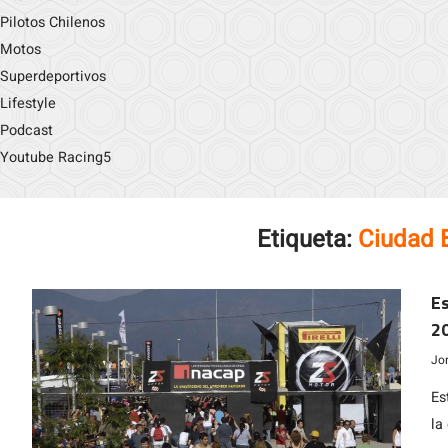
Pilotos Chilenos
Motos
Superdeportivos
Lifestyle
Podcast
Youtube Racing5
Etiqueta:
Ciudad 
Es
2
te
Jo
Es
la