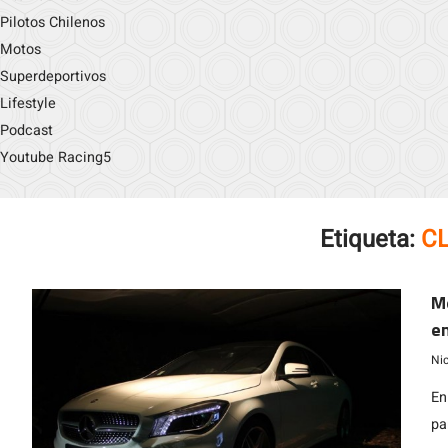
Pilotos Chilenos
Motos
Superdeportivos
Lifestyle
Podcast
Youtube Racing5
Etiqueta:
CL
M
en
Ni
En
pa