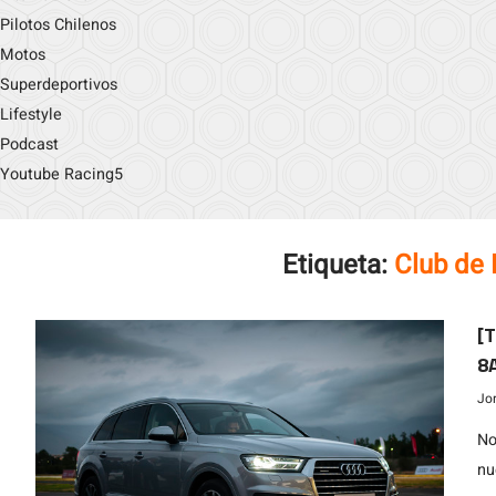
Pilotos Chilenos
Motos
Superdeportivos
Lifestyle
Podcast
Youtube Racing5
Etiqueta:
Club de
[T
8A
SU
Jo
No
nu