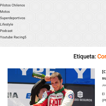
Pilotos Chilenos
Motos
Superdeportivos
Lifestyle
Podcast
Youtube Racing5
Etiqueta:
Con
[C
su
Jo
El
(P