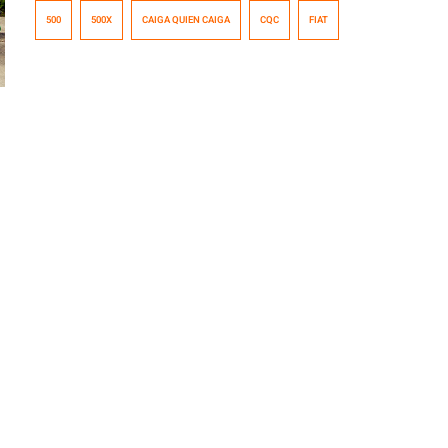
exitoso programa Caiga Quien Caiga. Los modelos que
500
500X
CAIGA QUIEN CAIGA
CQC
FIAT
componen la estilosa familia 500, estarán presentes en
las ediciones especiales que se realizarán enfocadas a
las elecciones 2017. El ADN único e irrepetible de CQC,
marcado por la […]