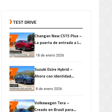
TEST DRIVE
Changan New CS15 Plus –
La puerta de entrada a la
familia Changan
18 de enero 2026
Suzuki Dzire Hybrid –
Ahora con identidad
propia y mayor
8 de enero 2026
rendimiento
Volkswagen Tera –
Creado en Brasil para