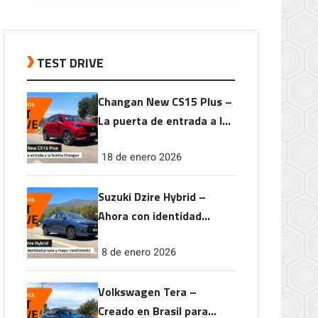
TEST DRIVE
Changan New CS15 Plus –
La puerta de entrada a la
familia Changan
18 de enero 2026
Suzuki Dzire Hybrid –
Ahora con identidad
propia y mayor
8 de enero 2026
rendimiento
Volkswagen Tera –
Creado en Brasil para