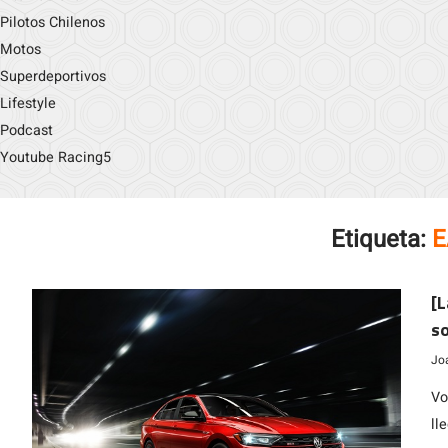
Pilotos Chilenos
Motos
Superdeportivos
Lifestyle
Podcast
Youtube Racing5
Etiqueta:
E
[L
so
Jo
Vo
ll