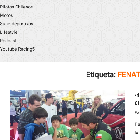
Pilotos Chilenos
Motos
Superdeportivos
Lifestyle
Podcast
Youtube Racing5
Etiqueta:
FENAT
«P
C
Fe
Pa
la