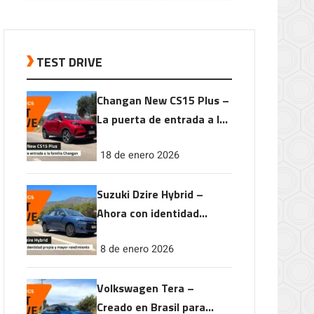
TEST DRIVE
Changan New CS15 Plus –
La puerta de entrada a la
familia Changan
18 de enero 2026
Suzuki Dzire Hybrid –
Ahora con identidad
propia y mayor
8 de enero 2026
rendimiento
Volkswagen Tera –
Creado en Brasil para