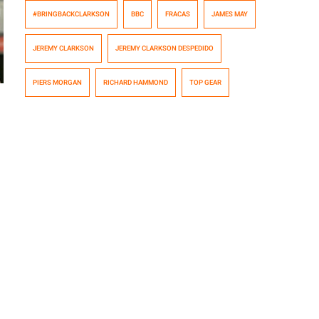
muchos- Jeremy Clarkson, es despedido del equipo de
#BRINGBACKCLARKSON
BBC
FRACAS
JAMES MAY
Top Gear. Su participación en otros programas de la
BBC está en juego.
JEREMY CLARKSON
JEREMY CLARKSON DESPEDIDO
PIERS MORGAN
RICHARD HAMMOND
TOP GEAR