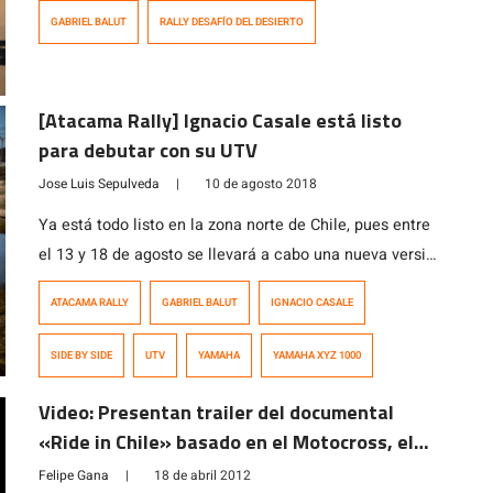
como protagonistas a Pablo Quintanilla y a la dupla
GABRIEL BALUT
RALLY DESAFÍO DEL DESIERTO
integrada por «Chaleco» López y Jeremías Israel,
quienes fueron segundos de la categoría Expertos
Parejas Luego de tres días de emociones y adrenalina
[Atacama Rally] Ignacio Casale está listo
en las mundialmente reconocidas dunas de […]
para debutar con su UTV
Jose Luis Sepulveda
|
10 de agosto 2018
Ya está todo listo en la zona norte de Chile, pues entre
el 13 y 18 de agosto se llevará a cabo una nueva versión
del Atacama Rally, correspondiente a la tercera fecha
ATACAMA RALLY
GABRIEL BALUT
IGNACIO CASALE
del Campeonato Mundial de Rally Cross Country FIM,
donde asistirán los pilotos más destacados a nivel
SIDE BY SIDE
UTV
YAMAHA
YAMAHA XYZ 1000
mundial para medirse en cinco etapas, […]
Video: Presentan trailer del documental
«Ride in Chile» basado en el Motocross, el
Enduro y el Motard nacional
Felipe Gana
|
18 de abril 2012