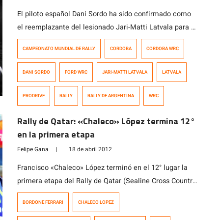
El piloto español Dani Sordo ha sido confirmado como
el reemplazante del lesionado Jari-Matti Latvala para el
Rally de Argentina que se realizará la próxima semana.
CAMPEONATO MUNDIAL DE RALLY
CORDOBA
CORDOBA WRC
Latvala sufrió una fractura de clavícula mientras
entrenaba haciendo ski y Ford solo anunció que estaría
DANI SORDO
FORD WRC
JARI-MATTI LATVALA
LATVALA
fuera por al menos la fecha de Argentina. Sordo es
actual piloto del […]
PRODRIVE
RALLY
RALLY DE ARGENTINA
WRC
Rally de Qatar: «Chaleco» López termina 12°
en la primera etapa
Felipe Gana
|
18 de abril 2012
Francisco «Chaleco» López terminó en el 12° lugar la
primera etapa del Rally de Qatar (Sealine Cross Country
Rally). López también había marcado el 12° mejor
BORDONE FERRARI
CHALECO LOPEZ
registro en la Super Especial, pero había sido ascendido