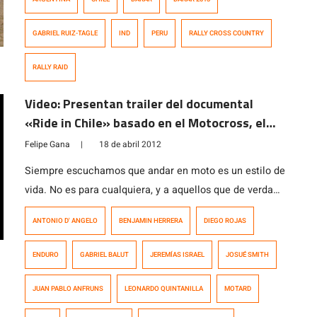
de las cuatro etapas chilenas que tendrá el Dakar 2013.
No hubo demasiadas sorpresas, en base a lo que se
GABRIEL RUIZ-TAGLE
IND
PERU
RALLY CROSS COUNTRY
podía deducir del mapa «sin detalles» presentado en […]
RALLY RAID
Video: Presentan trailer del documental
«Ride in Chile» basado en el Motocross, el
Enduro y el Motard nacional
Felipe Gana
|
18 de abril 2012
Siempre escuchamos que andar en moto es un estilo de
vida. No es para cualquiera, y a aquellos que de verdad
les gusta el mundo de las dos ruedas, lo viven con una
ANTONIO D' ANGELO
BENJAMIN HERRERA
DIEGO ROJAS
pasión y dedicación increíble. Alguien quiso plasmar
dichas emociones en la pantalla, y en Chile. Ayer, la
ENDURO
GABRIEL BALUT
JEREMÍAS ISRAEL
JOSUÉ SMITH
productora Media FX publicó el trailer del […]
JUAN PABLO ANFRUNS
LEONARDO QUINTANILLA
MOTARD