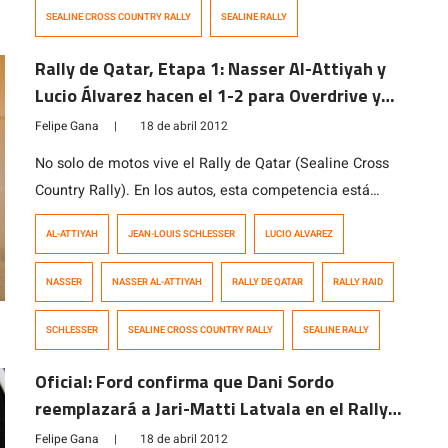
SEALINE CROSS COUNTRY RALLY
SEALINE RALLY
Rally de Qatar, Etapa 1: Nasser Al-Attiyah y
Lucio Álvarez hacen el 1-2 para Overdrive y
Toyota
Felipe Gana
|
18 de abril 2012
No solo de motos vive el Rally de Qatar (Sealine Cross
Country Rally). En los autos, esta competencia está
cargada de estrellas con la presencia de Overdrive
AL-ATTIYAH
JEAN-LOUIS SCHLESSER
LUCIO ALVAREZ
Racing (Toyota), X-Raid (MINI y BMW) y Schlesser
(Buggy). En particular, en la etapa de hoy han dominado
NASSER
NASSER AL-ATTIYAH
RALLY DE QATAR
RALLY RAID
las máquinas de Toyota, con las Hilux del equipo
Overdrive […]
SCHLESSER
SEALINE CROSS COUNTRY RALLY
SEALINE RALLY
Oficial: Ford confirma que Dani Sordo
reemplazará a Jari-Matti Latvala en el Rally
de Argentina
Felipe Gana
|
18 de abril 2012