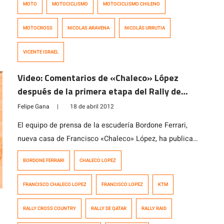
MOTO
MOTOCICLISMO
MOTOCICLISMO CHILENO
MOTOCROSS
NICOLAS ARAVENA
NICOLÁS URRUTIA
VICENTE ISRAEL
Video: Comentarios de «Chaleco» López
después de la primera etapa del Rally de
Qatar
Felipe Gana
|
18 de abril 2012
El equipo de prensa de la escudería Bordone Ferrari,
nueva casa de Francisco «Chaleco» López, ha publicado
este video con los comentarios del piloto curicano
BORDONE FERRARI
CHALECO LOPEZ
desde el campamento base en Qatar, una vez
terminada la primera etapa del Rally. En esta primera
FRANCISCO CHALECO LOPEZ
FRANCISCO LOPEZ
KTM
especial cronometrada, López terminó en el 12° lugar,
sin presentar mayores problemas en […]
RALLY CROSS COUNTRY
RALLY DE QATAR
RALLY RAID