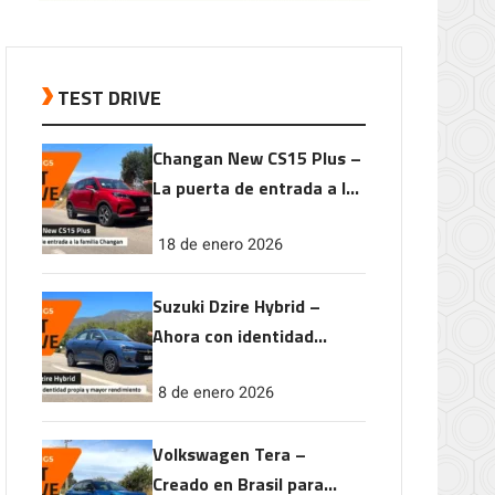
TEST DRIVE
Changan New CS15 Plus –
La puerta de entrada a la
familia Changan
18 de enero 2026
Suzuki Dzire Hybrid –
Ahora con identidad
propia y mayor
8 de enero 2026
rendimiento
Volkswagen Tera –
Creado en Brasil para