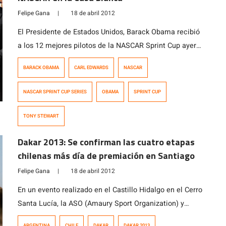
Felipe Gana
|
18 de abril 2012
El Presidente de Estados Unidos, Barack Obama recibió
a los 12 mejores pilotos de la NASCAR Sprint Cup ayer
en la Casa Blanca, en un acto para celebrar el título
BARACK OBAMA
CARL EDWARDS
NASCAR
obtenido por Tony Stewart. Obama no es conocido por
ser un fanático de las carreras como de otros deportes,
NASCAR SPRINT CUP SERIES
OBAMA
SPRINT CUP
sin embargo ha dejado un día […]
TONY STEWART
Dakar 2013: Se confirman las cuatro etapas
chilenas más día de premiación en Santiago
Felipe Gana
|
18 de abril 2012
En un evento realizado en el Castillo Hidalgo en el Cerro
Santa Lucía, la ASO (Amaury Sport Organization) y
autoridades del Gobierno de Chile anunciaron las sedes
ARGENTINA
CHILE
DAKAR
DAKAR 2013