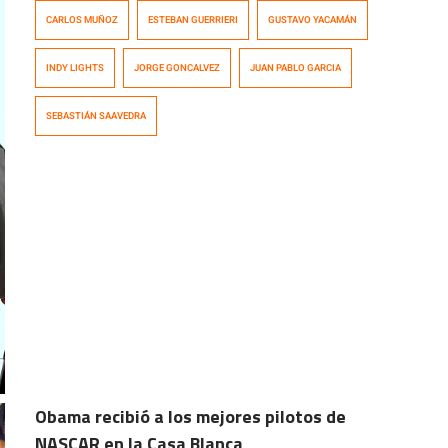
Motor Speedway, la catedral de la velocidad. Ayer se
CARLOS MUÑOZ
ESTEBAN GUERRIERI
GUSTAVO YACAMÁN
realizó un único día de ensayos en el súper óvalo de
Auto Club Speedway. El colombiano Carlos Muñoz hizo
INDY LIGHTS
JORGE GONCALVEZ
JUAN PABLO GARCIA
su debut en óvalos con el mejor registro del día.
SEBASTIÁN SAAVEDRA
Obama recibió a los mejores pilotos de
NASCAR en la Casa Blanca