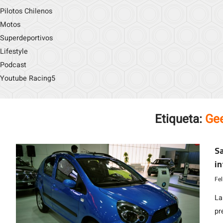
Pilotos Chilenos
Motos
Superdeportivos
Lifestyle
Podcast
Youtube Racing5
Etiqueta:
Ge
Sa
i
s
Fe
La
pr