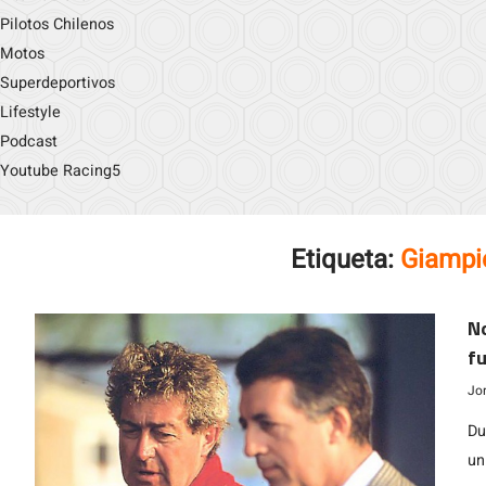
Pilotos Chilenos
Motos
Superdeportivos
Lifestyle
Podcast
Youtube Racing5
Etiqueta:
Giampi
No
f
a 
Jo
Du
un