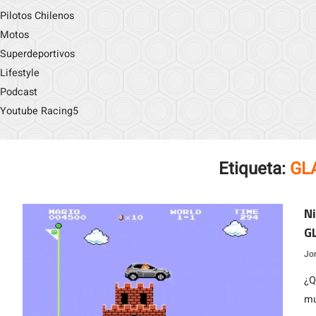
Pilotos Chilenos
Motos
Superdeportivos
Lifestyle
Podcast
Youtube Racing5
Etiqueta:
GLA
Ni
GL
Jo
¿Q
mu