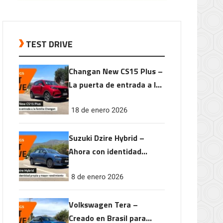
TEST DRIVE
Changan New CS15 Plus –
La puerta de entrada a la
familia Changan
18 de enero 2026
Suzuki Dzire Hybrid –
Ahora con identidad
propia y mayor
8 de enero 2026
rendimiento
Volkswagen Tera –
Creado en Brasil para