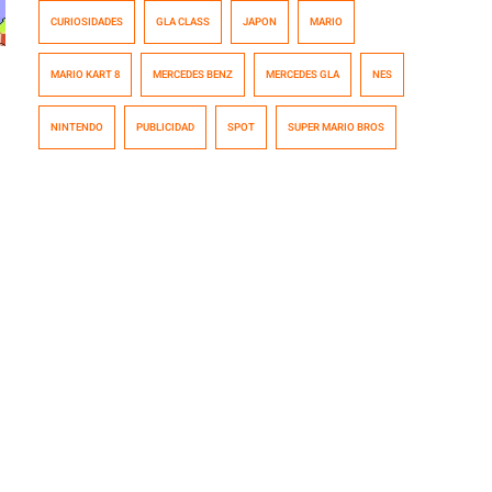
Ayrton Senna junto a Goku y todo el elenco de Dragon
CURIOSIDADES
GLA CLASS
JAPON
MARIO
Ball. De Mercedes, solo habíamos visto un muy buen
corto animé con la presentación oficial del Clase A.
MARIO KART 8
MERCEDES BENZ
MERCEDES GLA
NES
Todos sabemos que a Mario le gustan […]
NINTENDO
PUBLICIDAD
SPOT
SUPER MARIO BROS