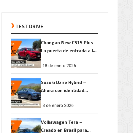
TEST DRIVE
Changan New CS15 Plus –
La puerta de entrada a la
familia Changan
18 de enero 2026
Suzuki Dzire Hybrid –
Ahora con identidad
propia y mayor
8 de enero 2026
rendimiento
Volkswagen Tera –
Creado en Brasil para