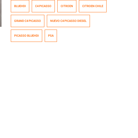
consumos de 20-25 km/l son algunos de sus beneficios.
BLUEHDI
C4 PICASSO
CITROEN
CITROEN CHILE
GRAND C4 PICASSO
NUEVO C4 PICASSO DIESEL
PICASSO BLUEHDI
PSA