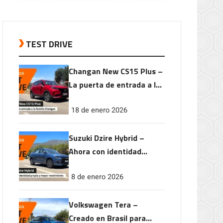
TEST DRIVE
Changan New CS15 Plus –
La puerta de entrada a la
familia Changan
18 de enero 2026
Suzuki Dzire Hybrid –
Ahora con identidad
propia y mayor
8 de enero 2026
rendimiento
Volkswagen Tera –
Creado en Brasil para