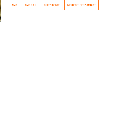
bestia, anda como bestia y llegó a lo bestia, en un
AMG
AMG GT R
GREEN BEAST
MERCEDES BENZ AMG GT
container. Solo pudo ser domado por alguien que no
conoce el miedo a la velocidad, Lewis Hamilton.