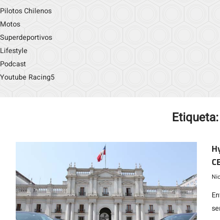
Pilotos Chilenos
Motos
Superdeportivos
Lifestyle
Podcast
Youtube Racing5
Etiqueta
Hy
C
Ni
En
se