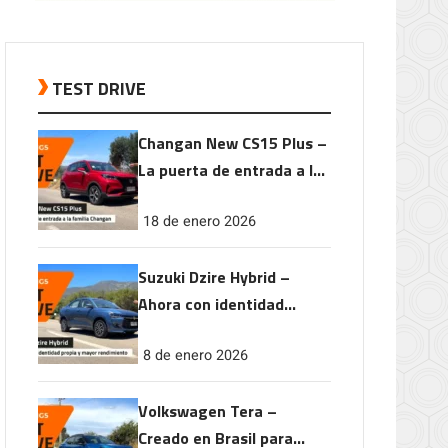
TEST DRIVE
Changan New CS15 Plus –
La puerta de entrada a la
familia Changan
18 de enero 2026
Suzuki Dzire Hybrid –
Ahora con identidad
propia y mayor
8 de enero 2026
rendimiento
Volkswagen Tera –
Creado en Brasil para