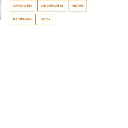
regalará más de 6500 helados este verano en Inglaterra
CURIOSIDADES
CURIOSIDADES R5
HELADOS
para promocionar al recién estrenado Skoda Octavia
vRS, el Skoda más rápido de la historia. Todo nace de
ICE CREAM VAN
SKODA
un aviso para el Octavia vRS, que hemos colgado más
abajo, […]