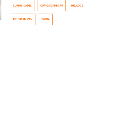
regalará más de 6500 helados este verano en Inglaterra
CURIOSIDADES
CURIOSIDADES R5
HELADOS
para promocionar al recién estrenado Skoda Octavia
vRS, el Skoda más rápido de la historia. Todo nace de
ICE CREAM VAN
SKODA
un aviso para el Octavia vRS, que hemos colgado más
abajo, […]