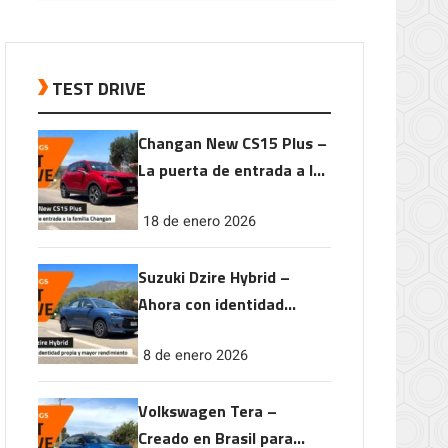
TEST DRIVE
Changan New CS15 Plus –
La puerta de entrada a la
familia Changan
18 de enero 2026
Suzuki Dzire Hybrid –
Ahora con identidad
propia y mayor
8 de enero 2026
rendimiento
Volkswagen Tera –
Creado en Brasil para