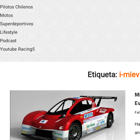
Pilotos Chilenos
Motos
Superdeportivos
Lifestyle
Podcast
Youtube Racing5
Etiqueta:
i-miev
Mi
Ev
Fe
Ha
an