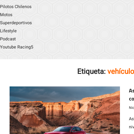
Pilotos Chilenos
Motos
Superdeportivos
Lifestyle
Podcast
Youtube Racing5
Etiqueta:
vehículo
As
co
de
Ni
As
ni