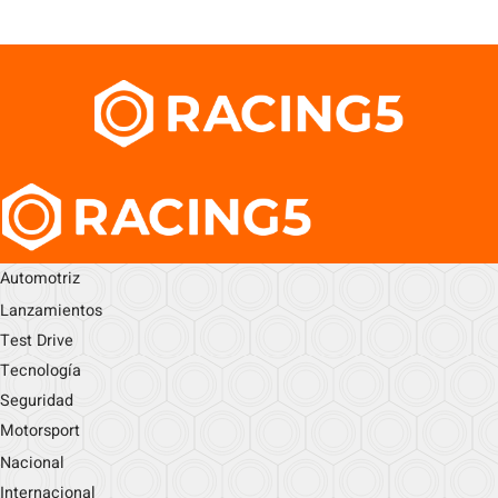
Automotriz
Lanzamientos
Test Drive
Tecnología
Seguridad
Motorsport
Nacional
Internacional