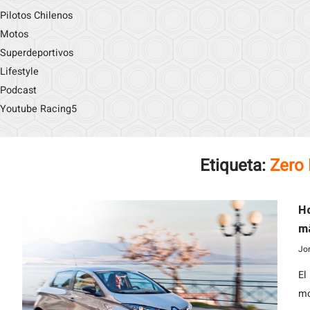
Pilotos Chilenos
Motos
Superdeportivos
Lifestyle
Podcast
Youtube Racing5
Etiqueta:
Zero
Ho
má
Jo
El
mo