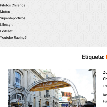
Pilotos Chilenos
Motos
Superdeportivos
Lifestyle
Podcast
Youtube Racing5
Etiqueta:
Zo
Ch
pr
Fe
Re
Fu