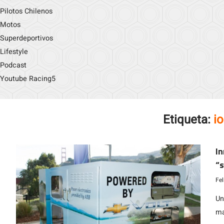
Pilotos Chilenos
Motos
Superdeportivos
Lifestyle
Podcast
Youtube Racing5
Etiqueta:
io
In
“s
Ch
Fe
Un
ma