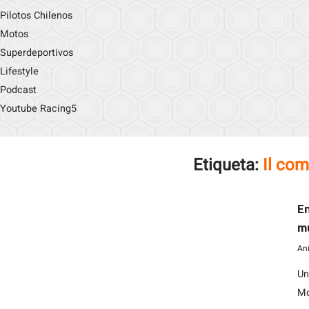
Pilotos Chilenos
Motos
Superdeportivos
Lifestyle
Podcast
Youtube Racing5
Etiqueta:
Il co
En
mu
An
Un
Mo