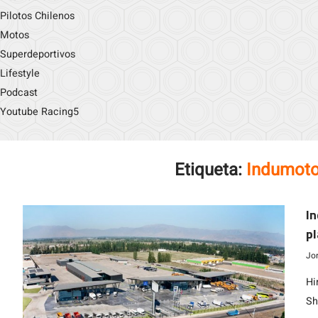
Pilotos Chilenos
Motos
Superdeportivos
Lifestyle
Podcast
Youtube Racing5
Etiqueta:
Indumoto
I
pl
Jo
Hi
Sh