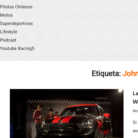
Pilotos Chilenos
Motos
Superdeportivos
Lifestyle
Podcast
Youtube Racing5
Etiqueta:
John
L
Wo
Ni
Si
au