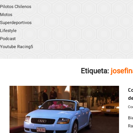
Pilotos Chilenos
Motos
Superdeportivos
Lifestyle
Podcast
Youtube Racing5
Etiqueta:
josefi
Co
de
Co
Bi
Ra