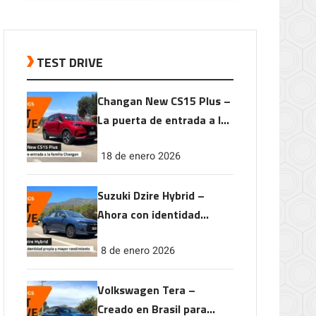
TEST DRIVE
Changan New CS15 Plus –
La puerta de entrada a la
familia Changan
18 de enero 2026
Suzuki Dzire Hybrid –
Ahora con identidad
propia y mayor
8 de enero 2026
rendimiento
Volkswagen Tera –
Creado en Brasil para