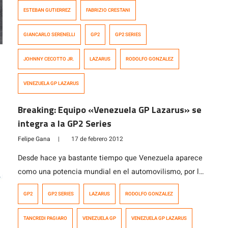
la GP2 Series en Barcelona. Crestani se encuentra
ESTEBAN GUTIERREZ
FABRIZIO CRESTANI
probando para el equipo Venezuela Lazarus GP. El mejor
latinoamericano fue Julián Leal, quién se ubicó tercero.
GIANCARLO SERENELLI
GP2
GP2 SERIES
JOHNNY CECOTTO JR.
LAZARUS
RODOLFO GONZALEZ
VENEZUELA GP LAZARUS
Breaking: Equipo «Venezuela GP Lazarus» se
integra a la GP2 Series
Felipe Gana
|
17 de febrero 2012
Desde hace ya bastante tiempo que Venezuela aparece
como una potencia mundial en el automovilismo, por lo
tanto el hecho de que ahora exista un equipo con el
GP2
GP2 SERIES
LAZARUS
RODOLFO GONZALEZ
nombre del país no es una sorpresa tan grande. El
equipo Venezuela GP Lazarus reemplazará a Super
TANCREDI PAGIARO
VENEZUELA GP
VENEZUELA GP LAZARUS
Nova Racing en la GP2 Series, luego de confirmarse los