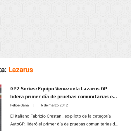
ta:
Lazarus
GP2 Series: Equipo Venezuela Lazarus GP
lidera primer día de pruebas comunitarias en
Barcelona
Felipe Gana
|
6 de marzo 2012
El italiano Fabrizio Crestani, ex-piloto de la categoría
AutoGP, lideró el primer día de pruebas comunitarias de