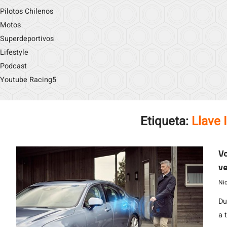
Pilotos Chilenos
Motos
Superdeportivos
Lifestyle
Podcast
Youtube Racing5
Etiqueta:
Llave 
Vo
ve
Ni
Du
a 