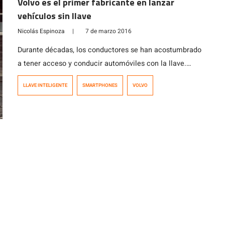
Volvo es el primer fabricante en lanzar
vehículos sin llave
Nicolás Espinoza
|
7 de marzo 2016
Durante décadas, los conductores se han acostumbrado
a tener acceso y conducir automóviles con la llave.
Pero esto no será por mucho tiempo. En un movimiento
LLAVE INTELIGENTE
SMARTPHONES
VOLVO
innovador para la industria automotriz, Volvo Cars tiene
previsto convertirse en el primer fabricante de
vehículos del mundo que ofrece autos sin llaves a partir
de 2017. A los […]