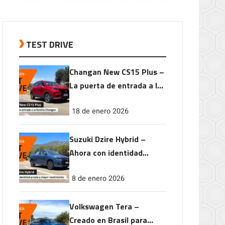
TEST DRIVE
Changan New CS15 Plus –
La puerta de entrada a la
familia Changan
18 de enero 2026
Suzuki Dzire Hybrid –
Ahora con identidad
propia y mayor
8 de enero 2026
rendimiento
Volkswagen Tera –
Creado en Brasil para