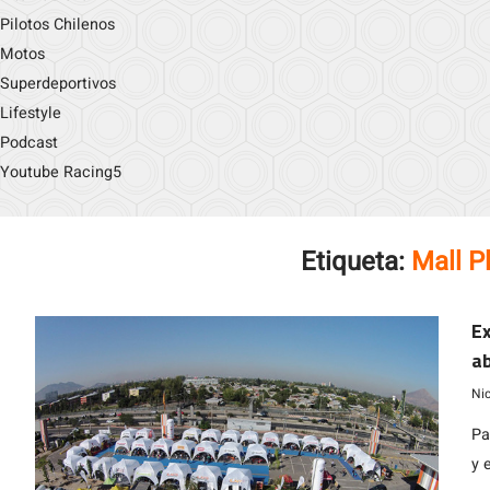
Pilotos Chilenos
Motos
Superdeportivos
Lifestyle
Podcast
Youtube Racing5
Etiqueta:
Mall P
E
ab
Ni
Pa
y 