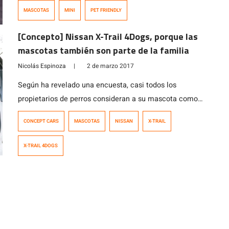
compañía. Afortunadamente ahora, la tendencia pet
MASCOTAS
MINI
PET FRIENDLY
friendly se ha extendido a diversas industrias como el
turismo y la industria automotriz. Algunas mascotas
[Concepto] Nissan X-Trail 4Dogs, porque las
podrían tardar un poco en adquirir el gusto por viajar en
mascotas también son parte de la familia
auto, […]
Nicolás Espinoza
|
2 de marzo 2017
Según ha revelado una encuesta, casi todos los
propietarios de perros consideran a su mascota como
un miembro más de la familia. Además, la gran mayoría
CONCEPT CARS
MASCOTAS
NISSAN
X-TRAIL
afirma que compraría un automóvil nuevo que tuviera
más características adaptadas para perros. Para cubrir
X-TRAIL 4DOGS
estas demandas, Nissan ha presentado un nuevo
modelo único –el prototipo X-Trail 4Dogs–, que […]