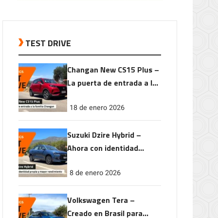
TEST DRIVE
Changan New CS15 Plus –
La puerta de entrada a la
familia Changan
18 de enero 2026
Suzuki Dzire Hybrid –
Ahora con identidad
propia y mayor
8 de enero 2026
rendimiento
Volkswagen Tera –
Creado en Brasil para