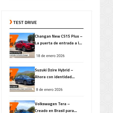
TEST DRIVE
Changan New CS15 Plus –
La puerta de entrada a la
familia Changan
18 de enero 2026
Suzuki Dzire Hybrid –
Ahora con identidad
propia y mayor
8 de enero 2026
rendimiento
Volkswagen Tera –
Creado en Brasil para