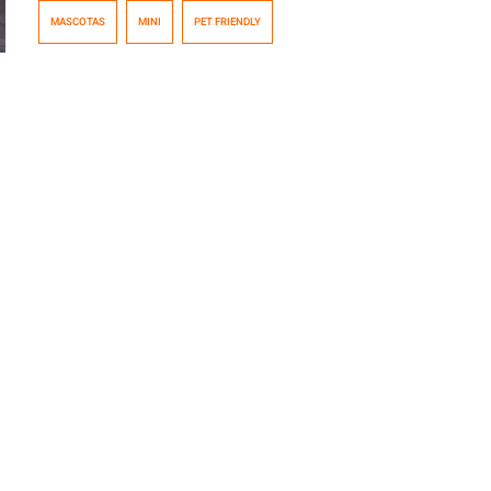
compañía. Afortunadamente ahora, la tendencia pet
MASCOTAS
MINI
PET FRIENDLY
friendly se ha extendido a diversas industrias como el
turismo y la industria automotriz. Algunas mascotas
podrían tardar un poco en adquirir el gusto por viajar en
auto, […]