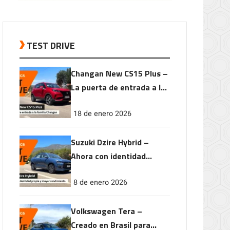
TEST DRIVE
Changan New CS15 Plus –
La puerta de entrada a la
familia Changan
18 de enero 2026
Suzuki Dzire Hybrid –
Ahora con identidad
propia y mayor
8 de enero 2026
rendimiento
Volkswagen Tera –
Creado en Brasil para