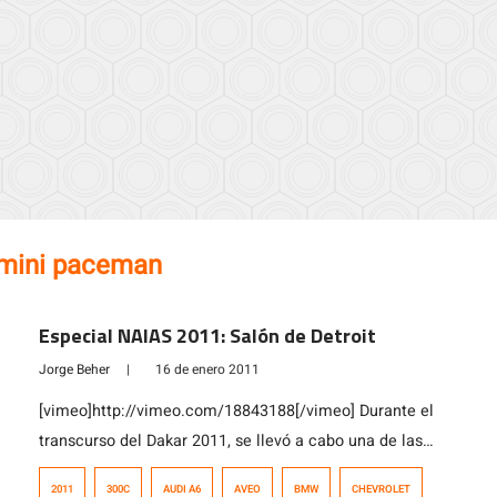
mini paceman
Especial NAIAS 2011: Salón de Detroit
Jorge Beher
|
16 de enero 2011
[vimeo]http://vimeo.com/18843188[/vimeo] Durante el
transcurso del Dakar 2011, se llevó a cabo una de las
ferias anuales más importantes del mundo. Hablamos
2011
300C
AUDI A6
AVEO
BMW
CHEVROLET