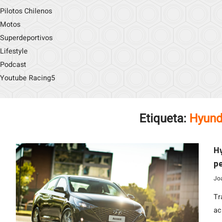
Pilotos Chilenos
Motos
Superdeportivos
Lifestyle
Podcast
Youtube Racing5
Etiqueta:
Hyund
Hy
pe
Jo
Tr
ac