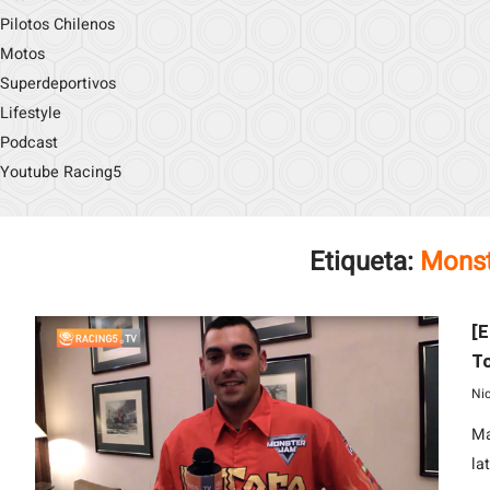
Pilotos Chilenos
Motos
Superdeportivos
Lifestyle
Podcast
Youtube Racing5
Etiqueta:
Monst
[E
To
Ni
Ma
la