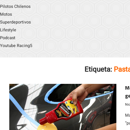
Pilotos Chilenos
Motos
Superdeportivos
Lifestyle
Podcast
Youtube Racing5
Etiqueta:
Pasta
M
ge
Ni
Má
“p