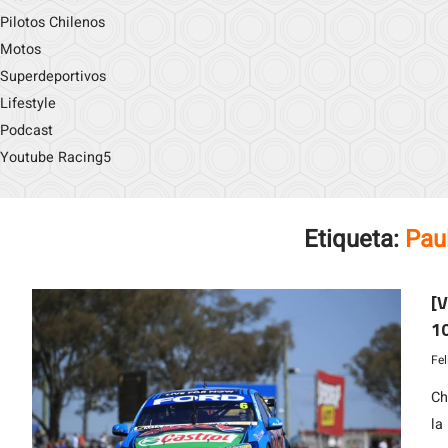
Pilotos Chilenos
Motos
Superdeportivos
Lifestyle
Podcast
Youtube Racing5
Etiqueta:
Pau
[V
10
Fe
Ch
la