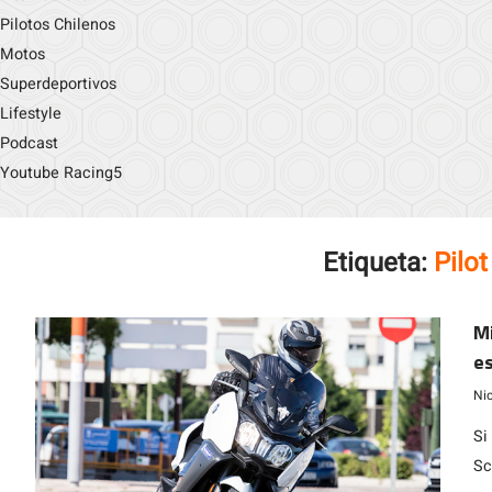
Pilotos Chilenos
Motos
Superdeportivos
Lifestyle
Podcast
Youtube Racing5
Etiqueta:
Pilo
M
es
Ni
Si
Sc